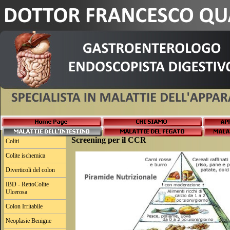
Screening per il CCR
Coliti
Colite ischemica
Diverticoli del colon
IBD - RettoColite
Ulcerosa
Colon Irritabile
Neoplasie Benigne