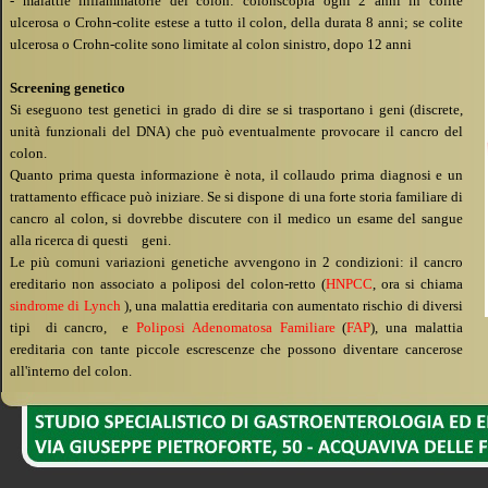
-
malattie infiammatorie del colon: colonscopia ogni 2 anni in colite
ulcerosa o Crohn-
colite estese a tutto il colon, della durata 8 anni; se colite
ulcerosa o Crohn-
colite sono limitate al colon sinistro, dopo 12 anni
Screening genetico
Si eseguono test genetici in grado di dire se si trasportano i geni (discrete,
unità funzionali del DNA) che può eventualmente provocare il cancro del
colon.
Quanto prima questa informazione è nota, il collaudo prima diagnosi e un
trattamento efficace può iniziare. Se si dispone di una forte storia familiare di
cancro al colon, si dovrebbe discutere con il medico un esame del sangue
alla ricerca di questi geni.
Le più comuni variazioni genetiche avvengono in 2 condizioni: il cancro
ereditario non associato a poliposi del colon-
retto (
HNPCC
, ora si chiama
sindrome di Lynch
), una malattia ereditaria con aumentato rischio di diversi
tipi di cancro, e
Poliposi Adenomatosa Familiare
(
FAP
), una malattia
ereditaria con tante piccole escrescenze che possono diventare cancerose
all'interno del colon.