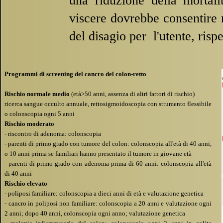
una riduzione della mortali
viscere dovrebbe consentire 
del disagio per l'utente, risp
Programmi di screening del cancro del colon-
retto
Rischio normale medio
(età>50 anni, assenza di altri fattori di rischio)
ricerca sangue occulto annuale, rettosigmoidoscopia con strumento flessibile
o colonscopia ogni 5 anni
Rischio moderato
-
riscontro di adenoma: colonscopia
-
parenti di primo grado con tumore del colon: colonscopia all'età di 40 anni,
o 10 anni prima se familiari hanno presentato il tumore in giovane età
-
parenti di primo grado con adenoma prima di 60 anni: colonscopia all'età
di 40 anni
Rischio elevato
-
poliposi familiare: colonscopia a dieci anni di età e valutazione genetica
-
cancro in poliposi non familiare: colonscopia a 20 anni e valutazione ogni
2 anni; dopo 40 anni, colonscopia ogni anno; valutazione genetica