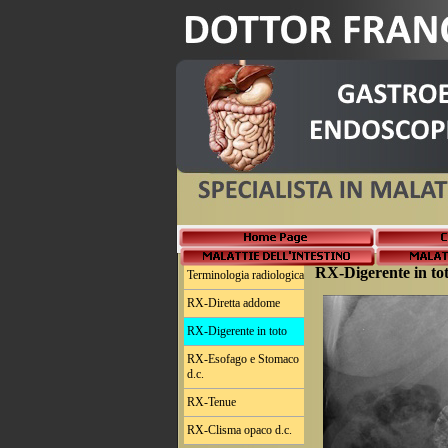
RX-Digerente in to
Terminologia radiologica
RX-Diretta addome
RX-Digerente in toto
RX-Esofago e Stomaco
d.c.
RX-Tenue
RX-Clisma opaco d.c.