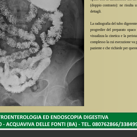
(doppio contrasto): ne risulta un
dettagli.
La radiografia del tubo digerente
progredire del preparato opaco 
visualizza la cinetica e la peris
complesso la cui esecuzione va pe
paziente e che richiede per questo