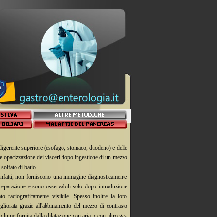
 digerente superiore (esofago, stomaco, duodeno) e delle
nte opacizzazione dei visceri dopo ingestione di un mezzo
solfato di bario.
, infatti, non forniscono una immagine diagnosticamente
reparazione e sono osservabili solo dopo introduzione
to radiograficamente visibile. Spesso inoltre la loro
gliorata grazie all'abbinamento del mezzo di contrasto
o lume fornita dalla dilatazione con aria o con altro gas