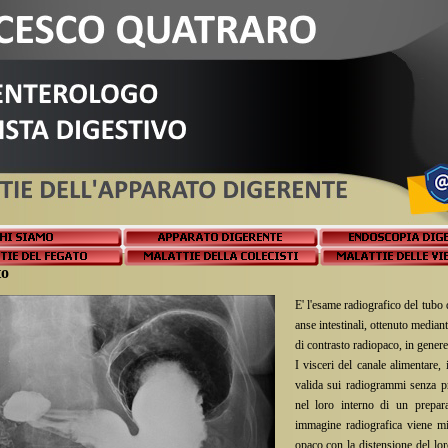
to
E' l'esame radiografico del tubo
anse intestinali, ottenuto media
di contrasto radiopaco, in genere 
I visceri del canale alimentare
valida sui radiogrammi senza p
nel loro interno di un prepara
immagine radiografica viene mi
opaco con la distensione del lor